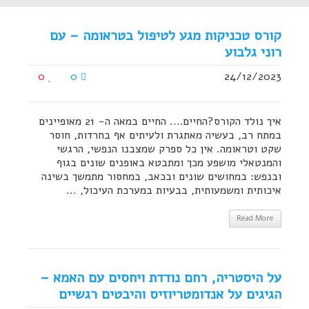
קורס טכניקות מגע לטיפול בטראומה – עם
רוני גלבוע
0
0
24/12/2023
איך נולד הקורס?החיים…. החיים במאה ה- 21 מאופיינים
במתח רב, בעשיה מאתגרת ולעיתים אף בחרדות, חוסר
שקט וטראומה. אין כל ספרק שמצבנו הנפשי, הרגשי
והמנטאלי מושפע מכך ומתבטא באופנים שונים בגוף
ובנפש: במחושים שונים ובכאב, במחסור מתמשך בשינה
איכותית ומשמעותית, בבעיות במערכת העיכול, ...
Read More
על היסטריה, רחם נודדת ויחסים עם האמא –
הגיגים על אנדומטריוזיס והיבטים רגשיים