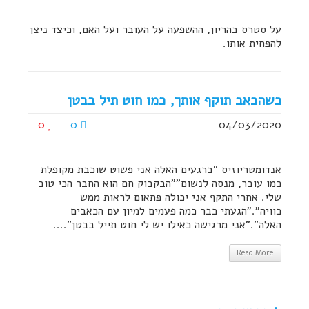
על סטרס בהריון, ההשפעה על העובר ועל האם, וכיצד ניצן
להפחית אותו.
כשהכאב תוקף אותך, כמו חוט תיל בבטן
0
0
04/03/2020
אנדומטריוזיס "ברגעים האלה אני פשוט שוכבת מקופלת
כמו עובר, מנסה לנשום""הבקבוק חם הוא החבר הכי טוב
שלי. אחרי התקף אני יכולה פתאום לראות ממש
כוויה"."הגעתי כבר כמה פעמים למיון עם הכאבים
האלה"."אני מרגישה כאילו יש לי חוט תייל בבטן"....
Read More