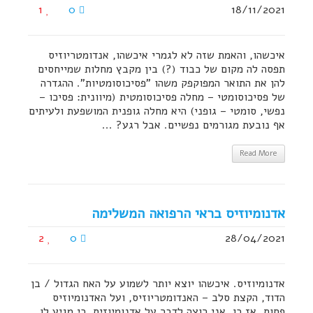
1
0
18/11/2021
איכשהו, והאמת שזה לא לגמרי איכשהו, אנדומטריוזיס
תפסה לה מקום של כבוד (?) בין מקבץ מחלות שמייחסים
להן את התואר המפוקפק משהו "פסיכוסומטיות". ההגדרה
של פסיכוסומטי – מחלה פסיכוסומטית (מיוונית: פסיכו –
נפשי, סומטי – גופני) היא מחלה גופנית המושפעת ולעיתים
אף נובעת מגורמים נפשיים. אבל רגע? ...
Read More
אדנומיוזיס בראי הרפואה המשלימה
2
0
28/04/2021
אדנומיוזיס. איכשהו יוצא יותר לשמוע על האח הגדול / בן
הדוד, הקצת סלב – האנדומטריוזיס, ועל האדנומיוזיס
פחות. אז כן, אני רוצה לדבר על אדנומיוזיס. כי מגיע לו,