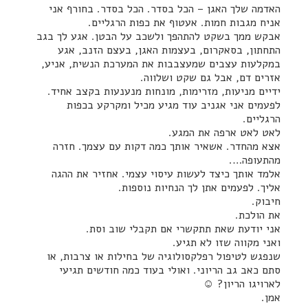
האדמה שלך האגן – הכל בסדר. הכל בסדר. בחורף אני
אניח מגבות חמות. אעטוף את כפות הרגליים.
אבקש ממך בשקט להתהפך ולשכב על הבטן. אגע לך בגב
התחתון, בסאקרום, בעצמות האגן, בעצם הזנב, אגע
במקלעות עצבים שמעצבבות את המערכת הנשית, אניע,
אזרים דם, אבל גם שקט ושלווה.
ידיים מניעות, מזרימות, מונחות מנענעות בקצב אחיד.
לפעמים אני אגניב עוד מגיע מכיל ומקרקע בכפות
הרגליים.
לאט לאט ארפה את המגע.
אצא מהחדר. אשאיר אותך כמה דקות עם עצמך. חזרה
מהתעופה….
אלמד אותך כיצד לעשות עיסוי עצמי. אחזיר את ההגה
אליך. לפעמים אתן לך הנחיות נוספות.
חיבוק.
את הולכת.
אני יודעת שאת תתקשרי אם תקבלי שוב וסת.
ואני מקווה שזו לא תגיע.
שנפגש לטיפול רפלקסולוגיה של בחילות או צרבות, או
סתם כאב גב הריוני. ואולי בעוד כמה חודשים תגיעי
לארויגו הריון? ☺
אמן.