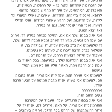
הרגיש, על איך זה מרגיש היום כל פעם מחדש, אנחנו נדבר
על הזכרונות שהרחם עוצר בו – על ההפלות, הנסיונות,
האובדנים, הניתוחים, על איך זה מרגיש לעבור מרופא
לרופא, אינסוף בדיקות, החזרות, שאיבות, ואולי תספרי על
לידות, על הריונות ועל הרגע שאחרי הלידות. אולי תזילי
דמעה, אולי תהיי קונקרטית. וגם זה בסדר.
ואז יבוא המגע.
אני אגע בבטן שלך אט אט, תחילה מכוסה בסדין רך, אח"כ
עם שמן חם ונעים. מגע רך ואוהב ומלא חמלה לרחם שלך,
זו שלפעמים את כ"כ כועסת עליה, זו שבוגדת בך, זו
שמלאה בכ"כ הרבה זיכרונות, לעתים לא נעימים.
אעבוד על חיזוק רצועות הרחם, על הזרמת דם.
אני אגע בבטן העליונה שלך , בסרעפת, בכל האזור בו
טמון כ"כ הרבה מתח, האזור אליו את לא ממש תמיד
נושמת.
לפעמים אני אמרח קצת שמן קיק אם צריך. אניח בקבוק
חם. לפעמים אני פשוט אניח מגבת חמימה על הבטן הרכה
שלך.
אההההההההה.
נעים החום הזה.
אני אגע בכפות הרגליים שלך. אעבוד על המערכת
ההורמונלית אם צריך, על האגן, אזרים דם, אניח יד על
אזור ההשתקפות של הרחם בכף הרגל. אחזיק בעקבים –