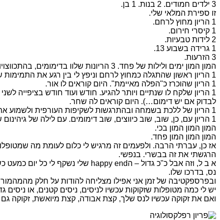
3 ילדים חמודים. 2 בנות. 1 בן.
זו ספירת המלאי שלי.
1 הריון מחוץ לרחם.
1 קיסרי חירום.
2 לידות טבעיות.
1 גרידה בשבוע 13.
3 הזרעות.
המון המון ימים ולילות של פחד. 3 הריונות שלוו בדימומים, בהתכווצויות.
1 הריון ראשון שהתגלה כמחוץ לרחם וניפץ לי בין רגע את התמימות שהריון זה דבר פשוט וקל ומובן מאליו.
1 הריון שהוכרז כ"הפלה מאיימת". היום קוראים לו אור.
1 הריון שלקח לו שנתיים ויותר להגיע. חודש ועוד חודש בציפייה לשנ
לבדוק אם יש דימום…). היום קוראים לה שחר.
1 הריון של ללכת בשמחה ובהתרגשות לשקיפות העורפית ולשמוע את הרופא הנכבד אומר "יש בעיה עם העובר" ולגלות שאין דופק.
1 הריון עם, כן, שוב, שוב כיווצים, שוב דימומים. עם לילה של גיהינום שלא אשכח, בו רעדתי כל הלילה כי ידעתי שלמחרת בבוקר כשאלך למיון נשים אראה שזהו. נגמר. לא נגמר. היום קוראים לה תום.
המון המון המון בכי.
המון המון המון פחד.
אז כן, עברתי הרבה. ולפעמים זה מרגיש לי כלום לעומת מה שמטופלות
הרגשתי את זה בבשרי. בנפשי.
נס, בדרכו שלו.
ובפרספקטיבה של זמן אני אפילו מצליחה להודות על חלק מהמהמורות 
יש לי כמה מטופלות שזקוקות עכשיו לניסים, ניסים קטנים, או ניסים גד
ואם את זקוקה עכשיו לנס שלך, קצת אבודה, קצת מיואשת, זקוקה גם 