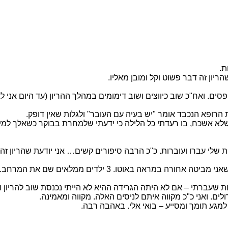
י פסים. ואח"כ שוב כיווצים ושוב דימומים במהלך ההריון (עד היום אני 
 שלי עברו ועוברות. כ"כ הרבה סיפורים קשים… אני יודעת שהריון זה
א ב ל, וזה אבל כ"כ גדול – הhappy end שלי נשקף לי כל יום כמע
שעברתי – אם לא היתה הגרידה ההיא לא הייתי נכנסת שוב להריון ואז
ולים. ואני כ"כ מקווה איתם לניסים האלה. מקווה ומאמינה.
למגע תומך ומסייע – בואי אלי. באהבה רבה.