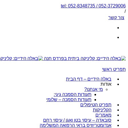
tel: 052-8348735 / 052-3729006
/
צור קשר
תפריט ראשי
באלה הידיים – דף הבית
אודות
מי אנחנו?
תעודות הסמכה גיגי:
תעודות הסמכה – שלומי
תפריט הטיפולים
הקליניקות
מאמרים
סובאדה – עיסוי בטן ואגן / עיסוי רחם
אנדומטריוזיס בראי הרפואה המשלימה