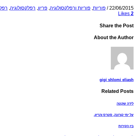
22/06/2015
/
פוריות
,
פוריות ורפלקסולוגיה
,
פריון
,
רפלקסולוגיה
,
רפלק
Likes
2
Share
the Post
About
the Author
gigi shlomi eliash
Related
Posts
לידה שקטה
על ימי קורונה, סטרס והריון.
בין הקירות