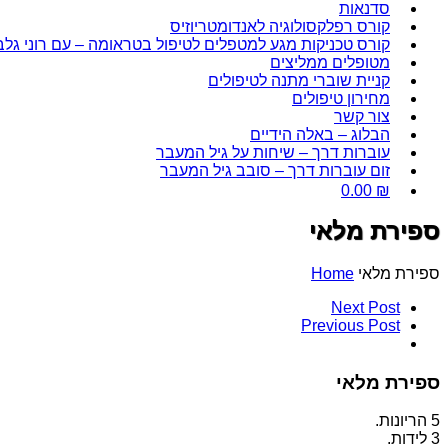
סדנאות
קורס רפלקסולוגיה לאנדומטריוזיס
קורס טכניקות מגע למטפלים לטיפול בטראומה – עם רוני גלב
מטופלים ממליצים
קניית שוברי מתנה לטיפולים
מחירון טיפולים
צור קשר
הבלוג – באלה הידיים
עוברות דרך – שיחות על גיל המעבר
זום עוברות דרך – סובב גיל המעבר
0.00
₪
ספירת מלאי
ספירת מלאי
Home
Next Post
Previous Post
ספירת מלאי
5 הריונות.
3 לידות.