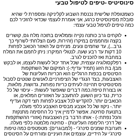
סינוסיטיס -טיפים לטיפול טבעי
כשמטופלת שלישית נכנסת השבוע לקליניקה ומספרת לי שהיא
סובלת מסינוסיטיס כרגע, אני אומרת לעצמי שכדאי להזכיר לכם
כמה טיפים לטיפול טבעי עצמי:
לוקחים גרב כותנה נקייה וממלאים בתוכה מלח גס, קושרים
בקצה ומחממים במיקרו (זהירות, פעם הצלחתי לשרוף כך
גרב...), עד שחמים ונעים. מניחים על האזור הכואב לפחות
10 דקות עד רבע שעה. לנטולי המיקרו: ניתן לחמם את המלח
במחבת ואז להכניס לגרב.
רפלקסולוגיה עצמית, שכל אחד יכול לעשות לעצמו, או לבקש
מבן/ בת הזוג (תמיד עדיף:-): המיקום של השתקפות
הסינוסים בכפות הרגליים הוא הכריות העליונות של
האצבעות, בצד הנגדי של הציפורניים.לאנשים שנוטים לסבול
מסינוסיטיס תהיינה לעיתים כריות נפוחות, גדושות, מלאות,
או בצורת טיפה.כמה דברים שאפשר לעשות: - עיסוי של כל
כרית, נגד כיוון השעון. להתעכב על האזורים המלאים, או
הכואבים יותר. להקדיש לכל אצבע לפחות חצי דקה ועדיף
יותר.- ניקוז של כל אצבע מבסיס האצבע כלפי מעלה,
בתנועת סחיטה. אפשר לדמיין איך כל החסימה מתנקזת
והכל נפתח:-) - אותו הדבר בין האצבעות (אזורי ההשתקפות
של דרכי הלימפה העליונות) - סחיטה מלמטה כלפי מעלה.
תערובת שמנים סינרג'י - (למבוגרים): מטפטפים כמה טיפות
סינרג'י על הידיים, עוצמים את העיניים ומורחים על הסינוסים