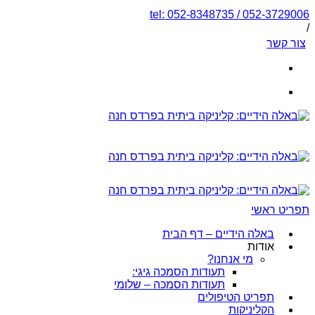
tel: 052-8348735 / 052-3729006
/
צור קשר
תפריט ראשי
באלה הידיים – דף הבית
אודות
מי אנחנו?
תעודות הסמכה גיגי:
תעודות הסמכה – שלומי
תפריט הטיפולים
הקליניקות