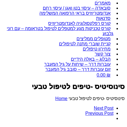
מאמרים
סובאדה – עיסוי בטן ואגן / עיסוי רחם
אנדומטריוזיס בראי הרפואה המשלימה
סדנאות
קורס רפלקסולוגיה לאנדומטריוזיס
קורס טכניקות מגע למטפלים לטיפול בטראומה – עם רוני
גלבוע
מטופלים ממליצים
קניית שוברי מתנה לטיפולים
מחירון טיפולים
צור קשר
הבלוג – באלה הידיים
עוברות דרך – שיחות על גיל המעבר
זום עוברות דרך – סובב גיל המעבר
0.00
₪
סינוסיטיס -טיפים לטיפול טבעי
סינוסיטיס -טיפים לטיפול טבעי
Home
Next Post
Previous Post