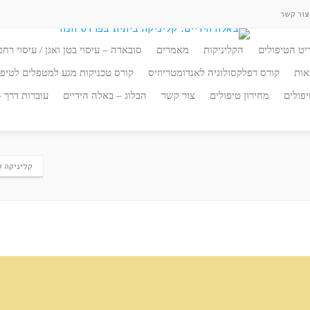
ור קשר
יט הטיפולים
הקליניקות
מאמרים
סובאדה – עיסוי בטן ואגן / עיסוי רחם
אות
קורס רפלקסולוגיה לאנדומטריוזיס
קורס טכניקות מגע למטפלים לטיפו
פולים
מחירון טיפולים
צור קשר
הבלוג – באלה הידיים
עוברות דרך 
קליניקה ק