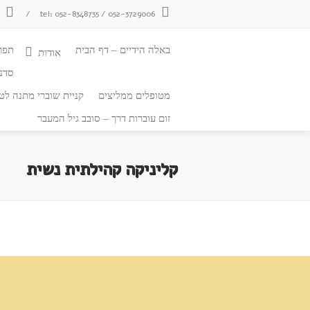
tel: 052-8348735 / 052-3729006
/
צ
באלה הידיים – דף הבית
תפר
אודות
סדנ
מטופלים ממליצים
קניית שוברי מתנה לטי
זום עוברות דרך – סובב גיל המעבר
קליניקה קהילתית נשית