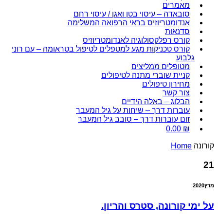
מאמרים
סובאדה – עיסוי בטן ואגן / עיסוי רחם
אנדומטריוזיס בראי הרפואה המשלימה
סדנאות
קורס רפלקסולוגיה לאנדומטריוזיס
קורס טכניקות מגע למטפלים לטיפול בטראומה – עם רוני
גלבוע
מטופלים ממליצים
קניית שוברי מתנה לטיפולים
מחירון טיפולים
צור קשר
הבלוג – באלה הידיים
עוברות דרך – שיחות על גיל המעבר
זום עוברות דרך – סובב גיל המעבר
0.00
₪
קורונה
Home
21
מרץ
2020
על ימי קורונה, סטרס והריון.