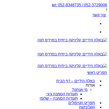
tel: 052-8348735 / 052-3729006
/
צור קשר
תפריט ראשי
באלה הידיים – דף הבית
אודות
מי אנחנו?
תעודות הסמכה גיגי:
תעודות הסמכה – שלומי
תפריט הטיפולים
הקליניקות