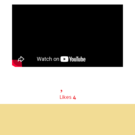
Likes
4