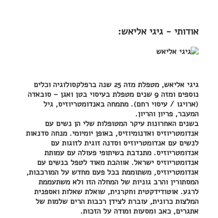
אודותי - גיגי אליאש:
גיגי אליאש, מטפלת מזה 25 שנה ברפלקסולוגיה וכלים
נוספים ומזה 9 שנים מטפלת בעיסוי בטן ואגן – סובאדה
(ארויגו / עיסוי רחם). מתמחה באנדומטריוזיס, גיל
המעבר, פריון והריון.
בשנים האחרונות עיקר המטופלות שלי הן נשים עם
אנדומטריוזיס ואדנומיוזיס, באופן יומיומי. מנחה סדנאות
לנשים עם אנדומטריוזיס וסדנה זוגית לזוגות עם
אנדומטריוזיס. מתנדבת בשיתופי פעולה עם עמותת
אנדומטריוזיס ישראל. אווהבת מאוד לטפל בנשים עם
אנדומטריוזיס, משתוממת בכל פעם מחדש על המורכבות,
המסתורין והרב גוניות של המחלה הזו ולא משתעממת
לרגע. אוטודידקטית וחקרנית, שואלת שאלות ואספנית
המלצות כרונית, עוברת לצידן רכבות הרים שלמות של
אתגרים, כאב ומסעות ומודה על הזכות.