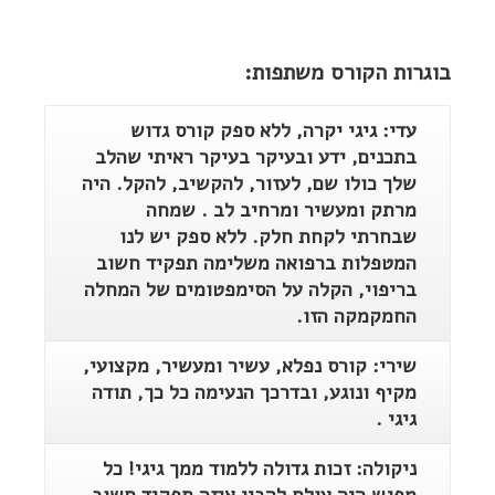
בוגרות הקורס משתפות:
עדי: גיגי יקרה, ללא ספק קורס גדוש
בתכנים, ידע ובעיקר בעיקר ראיתי שהלב
שלך כולו שם, לעזור, להקשיב, להקל. היה
מרתק ומעשיר ומרחיב לב . שמחה
שבחרתי לקחת חלק. ללא ספק יש לנו
המטפלות ברפואה משלימה תפקיד חשוב
בריפוי, הקלה על הסימפטומים של המחלה
החמקמקה הזו.
שירי: קורס נפלא, עשיר ומעשיר, מקצועי,
מקיף ונוגע, ובדרכך הנעימה כל כך, תודה
גיגי .
ניקולה: זכות גדולה ללמוד ממך גיגי! כל
מפגש היה עולם,להבין איזה תפקיד חשוב