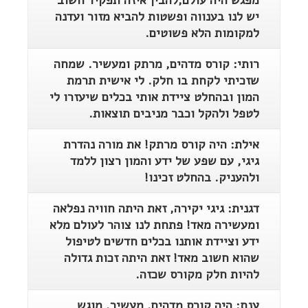
יש לנו בענווה ופשטות להביא מזור ועדנה
למקומות הלא פשוטים.
רותי: קורס מדהים, מרתק ומעשיר. שמחה
שזכיתי לקחת בו חלק. לי אישית תרמת
המון ובהחלט ציידת אותי בכלים שיעזרו לי
לטפל ולהקל וכבר מניבים תוצאות.
אילת: היה קורס מרתק! את מורה נהדרת
גיגי, עם שפע של ידע והמון רצון ללמד
ולהעניק. בהחלט זכינו!
דגנית: גיגי יקירה, זאת היתה חוויה נפלאה
ומעשירה מאד! פתחת לנו צוהר לעולם מלא
ידע וציידת אותנו בכלים חדשים לטיפול
שהוא חשוב מאד! זאת היתה זכות גדולה
להיות חלק מקורס שכזה.
ענת: היה קורס מדהים, מעשיר, מוגש