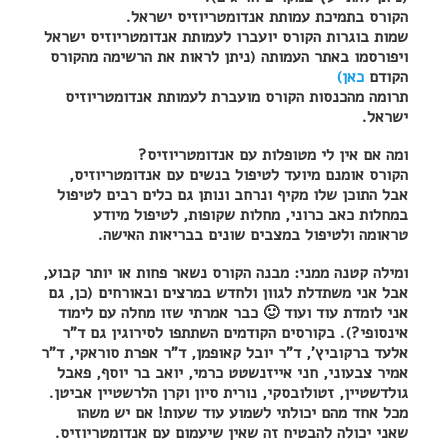
הקורס בתמיכת עמותת אנדומטריוזיס ישראל.
שמות בוגרות הקורס יועברו לעמותת אנדומטריוזיס ישראל
ויפורסמו באתר העמותה (ניתן לראות את הרשימה מהקורס
הקודם
כאן)
תרומה מהכנסות הקורס מועברת לעמותת אנדומטריוזיס
ישראל.
ומה אם אין לי מטופלות עם אנדומטריוזיס?
הקורס אומנם מיועד לטיפול בנשים עם אנדומטריוזיס,
אבל התוכן שלו מקיף ונרחב ונותן גם כלים רבים לטיפול
במחלות כאב כרוני, מחלות שקופות, לטיפול מיודע
טראומה ולטיפול במצבים שונים בבריאות האישה.
ומילה קטנה ממני: מבנה הקורס נשאר פחות או יותר קבוע,
אבל אני משתדלת לגוון ולחדש במרצים ובאורחים (כן, גם
אני לומדת עוד ועוד 🙂 כבר אמרתי שזו מחלה עם לימוד
אינסופי?). בקורסים הקודמים השתתפו לסירוגין גם ד"ר
אלעד ברקוביץ', ד"ר יובל קאופמן, ד"ר אפרת סוראקי, ד"ר
אמיר צבעוני, חני אייזנשטט כרמי, יואב בר יוסף, פאבל
גולדשטיין, זטולובסקי, נורית סיון וקרן הלרשטיין אביטן.
מכל אחד מהם יכולתי לשמוע עוד שעות! אם יש משהו
שאני יכולה להבטיח זה שאין שיעמום עם אנדומטריוזיס.