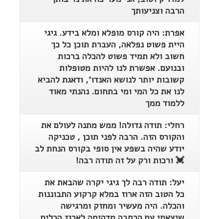
הרבה וצניעותך
אפרת: היה קורס מופלא ומלא בידע. גיגי
היית פשוט נפלאה, העברת תוכן כל כך
חשוב ולא תמיד פשוט להכלה ברכות
ובנועם. אפשרת לנו להיות מטופלות
קשובות יותר לנושא האנדו', ודאגת להביא
לנו את כל המי ומי בתחום. נהנתי מאוד
ללמוד ממך
רחלי: תודה גדולה! ממש מתנה לעולם את
והקורס הזה. הרבה לפני תוכן , טכניקה
יודע שהיה בשפע אין סופי בקורס הנחת לב
💓 ורכות ורק על זה תודה רבה!
יעל: תודה רבה לך גיגי יקרה שהבאת את
כל הטוב הזה ארוז במלא קרקוע התבוננות
והכלה. היה מעשיר ומחזק ומרגישה
שיצאתי עם הרחבה מדהימה לארגז הכלים