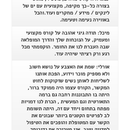
בצורה כל-כך מקיפה, מקצועית עם ים של
לינקים / מידע / מחקרים ועוד.והכל
באווירה נעימה וטעימה.
מיכל: תודה גיגי אהובה על קורס מקצועי
ומעמיק, על הנוכחות שלך והדרך המופלאה
שבה העברת לנו את החומר. הוקסמתי מכל
רגע ורק רציתי שיהיה עוד.
אורלי: שמת את האצבע על נושא חשוב
ולא מספיק מוכר וידוע, הפכת אותנו
לשליחות לאותן נשים שזקוקות לחוט
המקשר, הקורס עצמו היה ממוקד ברור,
היתה בו התבוננות רחבה גם ברמה
התאורטית וגם המעשית , הכרת לנו דמויות
מפתח בתחום ויחד עם זה, היתה תשומת
לב לפרטים הקטנים ביותר שבונים את
הקשר עם המטופלת והופכים את הטיפול
למדויק וטוב, אני מעריכה את נדיבותך