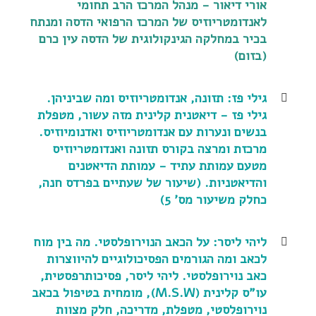
אורי דיאור - מנהל המרכז הרב תחומי
לאנדומטריוזיס של המרכז הרפואי הדסה ומנתח
בכיר במחלקה הגינקולוגית של הדסה עין כרם
(בזום)
גילי פז: תזונה, אנדומטריוזיס ומה שביניהן.
גילי פז - דיאטנית קלינית מזה עשור, מטפלת
בנשים ונערות עם אנדומטריוזיס ואדנומיוזיס.
מרכזת ומרצה בקורס תזונה ואנדומטריוזיס
מטעם עמותת עתיד - עמותת הדיאטנים
והדיאטניות. (שיעור של שעתיים בפרדס חנה,
כחלק משיעור מס' 5)
ליהי ליסר: על הכאב הנוירופלסטי. מה בין מוח
לכאב ומה הגורמים הפסיכולוגיים להיווצרות
כאב נוירופלסטי. ליהי ליסר, פסיכותרפסטית,
עו"ס קלינית (M.S.W), מומחית בטיפול בכאב
נוירופלסטי, מטפלת, מדריכה, חלק מצוות