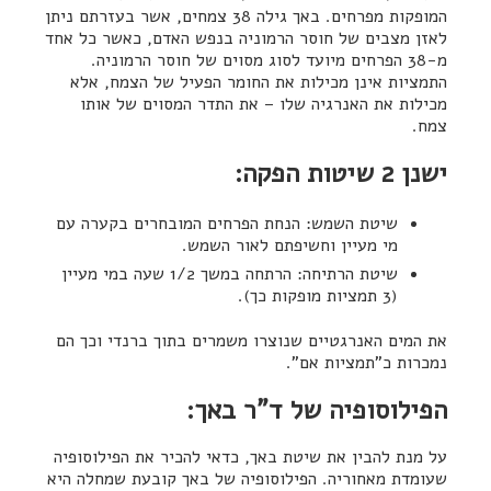
המופקות מפרחים. באך גילה 38 צמחים, אשר בעזרתם ניתן
לאזן מצבים של חוסר הרמוניה בנפש האדם, כאשר כל אחד
מ-38 הפרחים מיועד לסוג מסוים של חוסר הרמוניה.
התמציות אינן מכילות את החומר הפעיל של הצמח, אלא
מכילות את האנרגיה שלו – את התדר המסוים של אותו
צמח.
ישנן 2 שיטות הפקה:
שיטת השמש: הנחת הפרחים המובחרים בקערה עם
מי מעיין וחשיפתם לאור השמש.
שיטת הרתיחה: הרתחה במשך 1/2 שעה במי מעיין
(3 תמציות מופקות כך).
את המים האנרגטיים שנוצרו משמרים בתוך ברנדי וכך הם
נמכרות כ"תמציות אם".
הפילוסופיה של ד"ר באך:
על מנת להבין את שיטת באך, כדאי להכיר את הפילוסופיה
שעומדת מאחוריה. הפילוסופיה של באך קובעת שמחלה היא