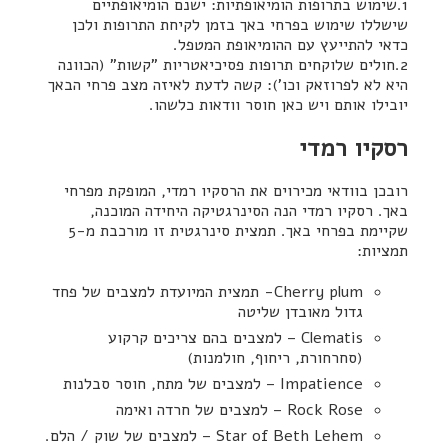
1.שימוש בתרופות הומיאופתיות: ישנם הומיאופתיים
שישללו שימוש בפרחי באך בזמן לקיחת התרופות ולכן
כדאי להתייעץ עם ההומיאופת המטפל.
2.חולים שלוקחים תרופות פסיכיאטריות "קשות" (הכוונה
היא לא לפרוזאק וכו'): קשה לדעת לאיזה מצב פרחי הבאך
יובילו אותם ויש כאן חוסר וודאות כלשהו.
רסקיו רמדי
רובכן בוודאי מכירוים את הרסקיו רמדי, המופקת מפרחי
באך. רסקיו רמדי הנה הסינרגטיקה היחידה המוכנה,
שקיימת בפרחי באך. תמצית סינרגטית זו מורכבת מ-5
תמציות:
Cherry plum- תמצית המיועדת למצבים של פחד
גדול מאובדן שליטה
Clematis – למצבים בהם צריכים קרקוע
(סחרחורת, ריחוף, חולמנות)
Impatience – למצבים של מתח, חוסר סבלנות
Rock Rose – למצבים של חרדה ואימה
Star of Beth Lehem – למצבים של שוק / הלם.