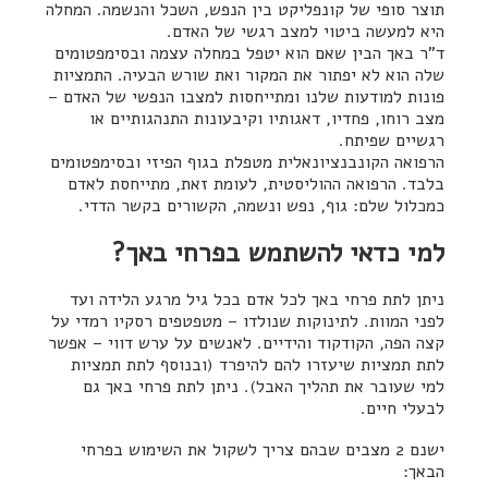
תוצר סופי של קונפליקט בין הנפש, השכל והנשמה. המחלה
היא למעשה ביטוי למצב רגשי של האדם.
ד"ר באך הבין שאם הוא יטפל במחלה עצמה ובסימפטומים
שלה הוא לא יפתור את המקור ואת שורש הבעיה. התמציות
פונות למודעות שלנו ומתייחסות למצבו הנפשי של האדם –
מצב רוחו, פחדיו, דאגותיו וקיבעונות התנהגותיים או
רגשיים שפיתח.
הרפואה הקונבנציונאלית מטפלת בגוף הפיזי ובסימפטומים
בלבד. הרפואה ההוליסטית, לעומת זאת, מתייחסת לאדם
כמכלול שלם: גוף, נפש ונשמה, הקשורים בקשר הדדי.
למי כדאי להשתמש בפרחי באך?
ניתן לתת פרחי באך לכל אדם בכל גיל מרגע הלידה ועד
לפני המוות. לתינוקות שנולדו – מטפטפים רסקיו רמדי על
קצה הפה, הקודקוד והידיים. לאנשים על ערש דווי – אפשר
לתת תמציות שיעזרו להם להיפרד (ובנוסף לתת תמציות
למי שעובר את תהליך האבל). ניתן לתת פרחי באך גם
לבעלי חיים.
ישנם 2 מצבים שבהם צריך לשקול את השימוש בפרחי
הבאך: