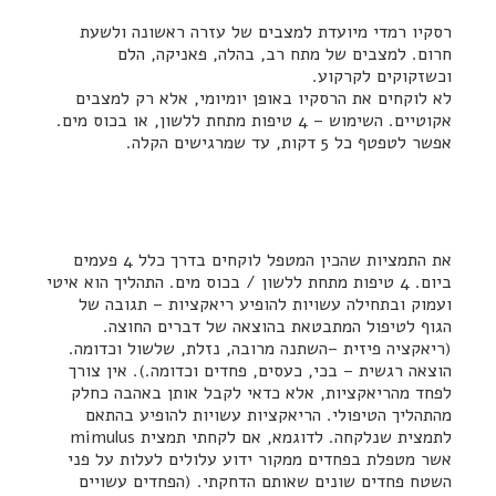
רסקיו רמדי מיועדת למצבים של עזרה ראשונה ולשעת
חרום. למצבים של מתח רב, בהלה, פאניקה, הלם
וכשזקוקים לקרקוע.
לא לוקחים את הרסקיו באופן יומיומי, אלא רק למצבים
אקוטיים. השימוש – 4 טיפות מתחת ללשון, או בכוס מים.
אפשר לטפטף כל 5 דקות, עד שמרגישים הקלה.
את התמציות שהכין המטפל לוקחים בדרך כלל 4 פעמים
ביום. 4 טיפות מתחת ללשון / בכוס מים. התהליך הוא איטי
ועמוק ובתחילה עשויות להופיע ריאקציות – תגובה של
הגוף לטיפול המתבטאת בהוצאה של דברים החוצה.
(ריאקציה פיזית –השתנה מרובה, נזלת, שלשול וכדומה.
הוצאה רגשית – בכי, כעסים, פחדים וכדומה.). אין צורך
לפחד מהריאקציות, אלא כדאי לקבל אותן באהבה כחלק
מהתהליך הטיפולי. הריאקציות עשויות להופיע בהתאם
לתמצית שנלקחה. לדוגמא, אם לקחתי תמצית mimulus
אשר מטפלת בפחדים ממקור ידוע עלולים לעלות על פני
השטח פחדים שונים שאותם הדחקתי. (הפחדים עשויים