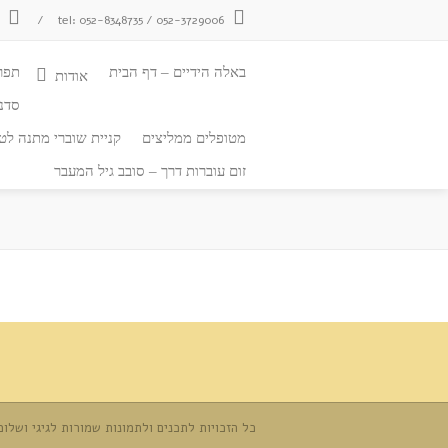
tel: 052-8348735 / 052-3729006
/
צ
באלה הידיים – דף הבית
תפר
אודות
סדנ
מטופלים ממליצים
קניית שוברי מתנה לטי
זום עוברות דרך – סובב גיל המעבר
כל הזכויות לתכנים ולתמונות שמורות לגיגי ושלומי אליאש © 2026 (צ