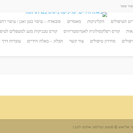
ור קשר
יט הטיפולים
הקליניקות
מאמרים
סובאדה – עיסוי בטן ואגן / עיסוי רחם
אות
קורס רפלקסולוגיה לאנדומטריוזיס
קורס טכניקות מגע למטפלים לטיפו
פולים
מחירון טיפולים
צור קשר
הבלוג – באלה הידיים
עוברות דרך 
ילמה אלונה להב)