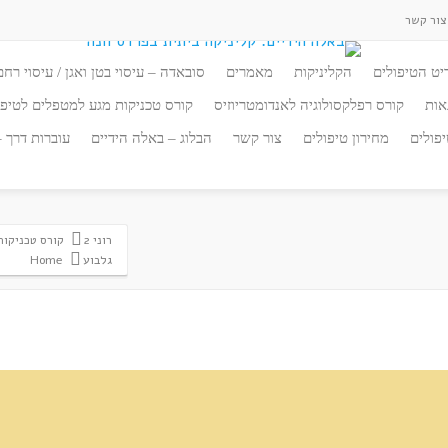
ור קשר
יט הטיפולים
הקליניקות
מאמרים
סובאדה – עיסוי בטן ואגן / עיסוי רחם
אות
קורס רפלקסולוגיה לאנדומטריוזיס
קורס טכניקות מגע למטפלים לטיפו
פולים
מחירון טיפולים
צור קשר
הבלוג – באלה הידיים
עוברות דרך 
רוני 2
קורס טכניקות
גלבוע
Home