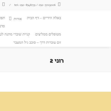
tel: 052-8348735 / 052-3729006
/
צ
באלה הידיים – דף הבית
תפר
אודות
סדנ
מטופלים ממליצים
קניית שוברי מתנה לטי
זום עוברות דרך – סובב גיל המעבר
רוני 2