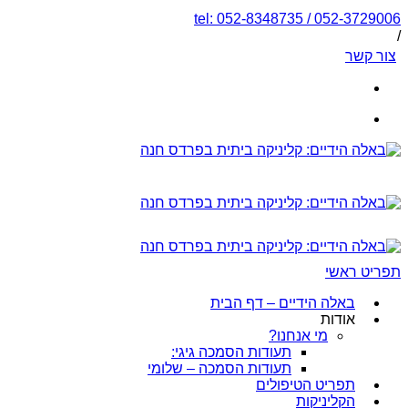
tel: 052-8348735 / 052-3729006
/
צור קשר
תפריט ראשי
באלה הידיים – דף הבית
אודות
מי אנחנו?
תעודות הסמכה גיגי:
תעודות הסמכה – שלומי
תפריט הטיפולים
הקליניקות