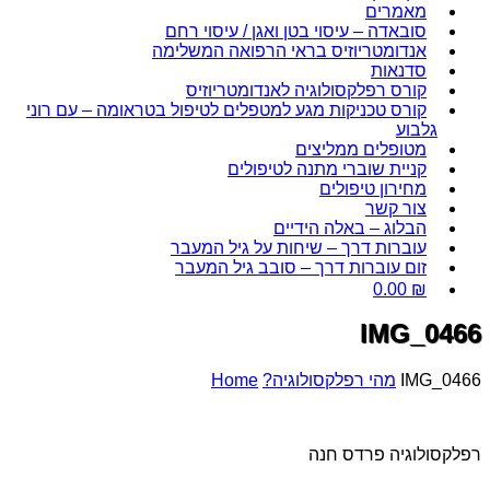
מאמרים
סובאדה – עיסוי בטן ואגן / עיסוי רחם
אנדומטריוזיס בראי הרפואה המשלימה
סדנאות
קורס רפלקסולוגיה לאנדומטריוזיס
קורס טכניקות מגע למטפלים לטיפול בטראומה – עם רוני
גלבוע
מטופלים ממליצים
קניית שוברי מתנה לטיפולים
מחירון טיפולים
צור קשר
הבלוג – באלה הידיים
עוברות דרך – שיחות על גיל המעבר
זום עוברות דרך – סובב גיל המעבר
0.00
₪
IMG_0466
IMG_0466
מהי רפלקסולוגיה?
Home
רפלקסולוגיה פרדס חנה