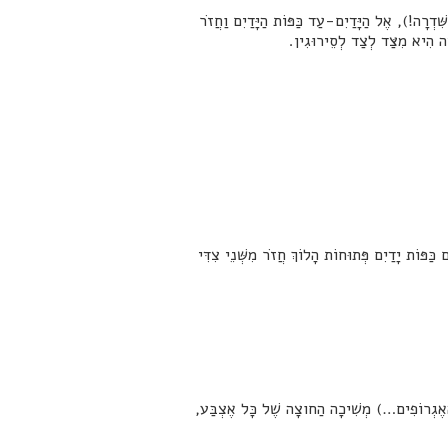
דְרָה (לֹא לוֹחֲצִים עַל עַמּוּד הַשִּׁדְרָה!), אֶל הַיָּדַיִם-עַד כַּפּוֹת הַיָּדַיִם וַחֲזֹר
צָה
הִיא מִצַּד לְצַד לְסֵירוּגִין.
 כַּפּוֹת יָדַיִם פְּתוּחוֹת הָלוֹךְ חֲזֹר מִשְּׁנֵי צִדִּי
ם…) מְשִׁיכָה הַחוצָה שֶׁל כָּל אֶצְבַּע,