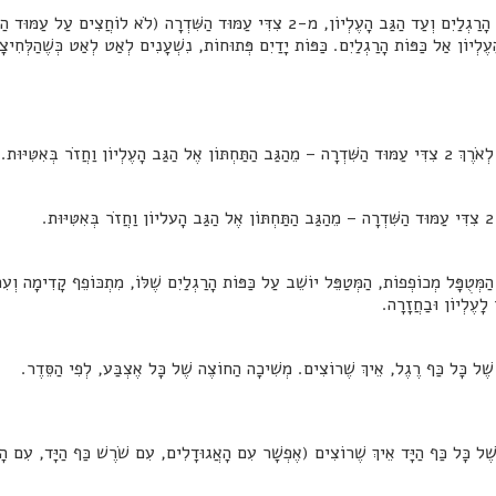
2. הֲלִיכַת דֹּב הָלוֹךְ- מִכַּפּוֹת הָרַגְלַיִם וְעַד הַגַּב הָעֶלְיוֹן, מ-2 צִדִּי עַמּוּד הַשִּׁ
ֶלְיוֹן אַל כַּפּוֹת הָרַגְלַיִם. כַּפּוֹת יָדַיִם פְּתוּחוֹת, נִשְׁעָנִים לְאַט לְאַט כְּשֶׁהַלְּחִי
 הַמְּטֻפָּל מְכוֹפְפוֹת, הַמְּטַפֵּל יוֹשֵׁב עַל כַּפּוֹת הָרַגְלַיִם שֶׁלּוֹ, מִתְכּוֹפֵף קָדִימָה וְעִם
 לָעֶלְיוֹן וּבַחֲזָרָה.