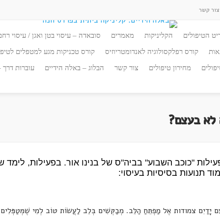
ור קשר
יט הטיפולים
הקליניקות
מאמרים
סובאדה – עיסוי בטן ואגן / עיסוי רחם
אות
קורס רפלקסולוגיה לאנדומטריוזיס
קורס טכניקות מגע למטפלים לטיפו
פולים
מחירון טיפולים
צור קשר
הבלוג – באלה הידיים
עוברות דרך 
 לא בעצם?
לות "כוכב השבוע" בביה"ס של בנינו אור. בפעילות, לימד של
וד תנועות בסיסיות בעיסוי: