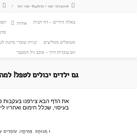
tel: 052-8348735 / 052-3729006
/
צ
באלה הידיים – דף הבית
תפר
אודות
סדנ
מטופלים ממליצים
קניית שוברי מתנה לטי
זום עוברות דרך – סובב גיל המעבר
גם ילדים יכולים לטפל! למה
את הדף הבא צירפנו בעקבות פעי
בעיסוי, שכלל חימום ואחריו לימ
1.תְּנוּחַת פְּתִיחָה: עוֹמְדִים עִם יָדַיִם צמודות אֶל מַפְתֵּחַ הַלֵּב. מְבַקְּשִׁים בְּלֵב לַעֲשׂוֹת טוֹב לְמִי שֶׁמְּטַפְּלִים בּוֹ. אֶפְשָׁר לְבַקֵּשׁ גַּם דְּבָרִים טוֹבִים