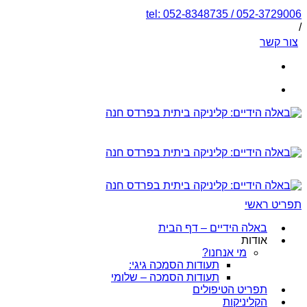
tel: 052-8348735 / 052-3729006
/
צור קשר
תפריט ראשי
באלה הידיים – דף הבית
אודות
מי אנחנו?
תעודות הסמכה גיגי:
תעודות הסמכה – שלומי
תפריט הטיפולים
הקליניקות