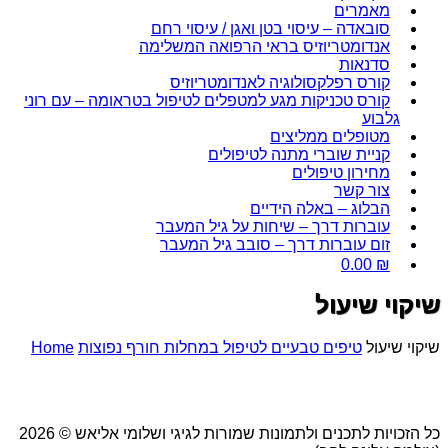
מאמרים
סובאדה – עיסוי בטן ואגן / עיסוי רחם
אנדומטריוזיס בראי הרפואה המשלימה
סדנאות
קורס רפלקסולוגיה לאנדומטריוזיס
קורס טכניקות מגע למטפלים לטיפול בטראומה – עם רוני
גלבוע
מטופלים ממליצים
קניית שוברי מתנה לטיפולים
מחירון טיפולים
צור קשר
הבלוג – באלה הידיים
עוברות דרך – שיחות על גיל המעבר
זום עוברות דרך – סובב גיל המעבר
0.00
₪
שיקוי שיעול
שיקוי שיעול
טיפים טבעיים לטיפול במחלות חורף נפוצות
Home
כל הזכויות לתכנים ולתמונות שמורות לגיגי ושלומי אליאש © 2026