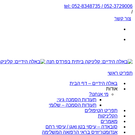
tel: 052-8348735 / 052-3729006
/
צור קשר
תפריט ראשי
באלה הידיים – דף הבית
אודות
מי אנחנו?
תעודות הסמכה גיגי:
תעודות הסמכה – שלומי
תפריט הטיפולים
הקליניקות
מאמרים
סובאדה – עיסוי בטן ואגן / עיסוי רחם
אנדומטריוזיס בראי הרפואה המשלימה