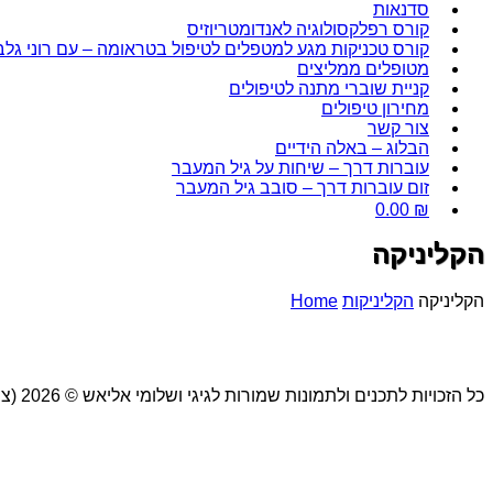
סדנאות
קורס רפלקסולוגיה לאנדומטריוזיס
קורס טכניקות מגע למטפלים לטיפול בטראומה – עם רוני גלב
מטופלים ממליצים
קניית שוברי מתנה לטיפולים
מחירון טיפולים
צור קשר
הבלוג – באלה הידיים
עוברות דרך – שיחות על גיל המעבר
זום עוברות דרך – סובב גיל המעבר
0.00
₪
הקליניקה
הקליניקה
הקליניקות
Home
כל הזכויות לתכנים ולתמונות שמורות לגיגי ושלומי אליאש © 2026 (צילמה אלונה להב)