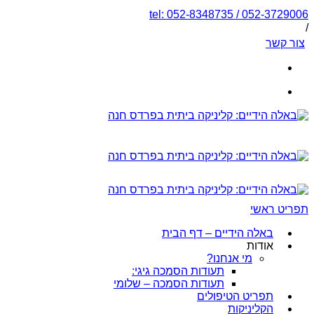
tel: 052-8348735 / 052-3729006
/
צור קשר
תפריט ראשי
באלה הידיים – דף הבית
אודות
מי אנחנו?
תעודות הסמכה גיגי:
תעודות הסמכה – שלומי
תפריט הטיפולים
הקליניקות