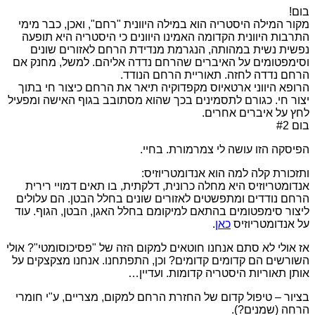
בום!
מקור המילה היסטריה הוא במילה היוונית "רחם", ואכן, כבר מימי
התרבות היוונית הקדומה האמינו היוונים כי היסטריה היא תופעה
נפשית נשית במהותה, הנגרמת מנדידת הרחם לאזורים שונים
וסימפטומים על האיברים שהרחם נדדה אליהם. למשל, מחנק אם
הרחם נדדה לחזה. תאוריית הרחם הנודד.
הרופא היווני ארטאיוס מקפדוקיה תיאר את הרחם כיצור חי בתוך
יצור חי. כגורם לתסמינים בכך שהוא מסתובב בגוף האישה ומפעיל
לחץ על איברים אחרים.
בום #2
הפיסקה הזו עושה לי צמרמורת. בחיי.
ותזכורת קלה למה הוא אנדומטריוזיס:
אנדומטריוזיס היא מחלה כרונית, דלקתית, בו תאים דמויי רירית
הרחם נודדים ומתפשטים לאזורים שונים בחלל הבטן. הם עלולים
ליצור סימפטומים בהתאם למיקומם בחלל האגן, הבטן, הגוף. עוד
על אנדומטריוזיס
כאן
.
אז אולי לא סתם אנחנו חוטאים למקום הזה של "פסיכוסומטי"? אולי
השורשים הם קדומים קדומים? וכן, התפתחנו. אנחנו מצקצקים על
אותן תאוריות היסטריה קדומות. ועדיין…
בציור – טיפול קדום של החזרת הרחם למקום, מצריים, ע"י חומרי
הרחה (שמנים?).