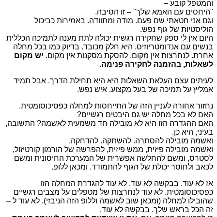
והמטפל קובע –
"היחסים עם האמא שלך" – זו הסיבה.
וגם אני חטאתי שם פעם. מודה ומתוודה. באמירות כביכול
הוליסטיות של גוף נפש.
היום אין לי ספק שחקירה רגשית יכולה לתת מענה לתמיכה הכללית
בנשים עם אנדומטריוזיס. היא חלק מכובד. בדיוק כמו בכל מחלה
אחרת. לנחרצות אין מקום, להסקת מסקנות אין מקום.
יש מקום
לשאלות, בהזמנה לחקירה פנימה
.
לעיתים עצם העלאת השאלות היא היא תחילת הדרך. אבל תמיד
אמליץ על תמיכה של בעל מקצוע. איש נפש.
נחזור אחורה לעניין הזה של התייחסות למחלה כפסיכוסומטית.
האם לא בכל מחלה יש גם היבטים רגשיים?
האם ההגדרה הזו היא לא מובילה חד משמעית לאשמה? התשובה,
בעיני, היא כן.
ואשמה מובילה להסתרה. להשתקה. להדחקה.
ואשמה מובילה פיזית, ממש פיזית, להפרשה של הורמון קורטיזול,
לסטרס, ומשם להחלשה אפשרית של המערכת החיסונית ומשם
לכאב ולחוסר יכולת של הגוף להתמודד. ומכאן ללופ.
אז לא עוד. בבקשה לא עוד. לא עוד להגדרת המחלה הזו
כפסיכוסומטית. לא עוד לנחרצות של מטפלים על מצבים רגשיים
שהובילו למחלה (ומכאן שוב לאשמה וללופ הזה הניבזי). לא עוד ל –
זה הכל בראש שלך. בבקשה לא עוד.