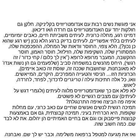
אני פוגשת נשים רבות עם אנדומטריוזיס בקליניקה. חלקן גם
חולקות יחד עם האנדומטריוזיס גם חרדה ו/או דיכאון.
דמיינו רגע, מחלה כרונית. לעיתים משביתת חיים, כאבים יומיומיים,
לעיתים בלתי אפשריים, לעיתים בדיוק ברגע הלא נכון (יש רגע שהוא
כן נכון?), הלא צפוי, החוסר וודאות של המחלה, ההפכפכות שלה,
המסתורין שלה, השקיפות שלה, הזילזול, חוסר האמון, חוסר
ההקשבה, המעבר מרופא לרופא ("אין לך כלום / קחי כדור / זה
רגשי), היחס מהנשים במשפחה סביב (שלפעמים גם הן נשות אנדו'
לא מאובחנות, שחושבות שככה זה, שוסת זה כואב איימים),
הכרוניות הזו… הניסוי והטעייה המפרכים, היקרים, המייאשים.
וואו, כל אלה חתיכות עילה / טריגרים לדכדוך, לפחד, לחרדה,
ליאוש.
לא פלא אם כך שאנדומטריוזיס מלווה לעיתים (ולגמרי דגש על
לעיתים) עם מצבים רגשיים לא פשוטים.
איפה פה הביצה ואיפה התרנגולת?
תמיכה רגשית לנשים ואנשים שחיים עם כאב כרוני, עם מחלות
שקופות, היא הכרחית בעיני. תמיכה קבוצתית, גם אם באמצעות
קבוצות פייסבוק וכו וגם אם בחיים האמיתיים הן יהלום. את לא לבד
שם. כמה חשוב שזה.
ואז את מגיעה למטפל ברפואה משלימה. וכבר יש לך שם. ואבחנה.