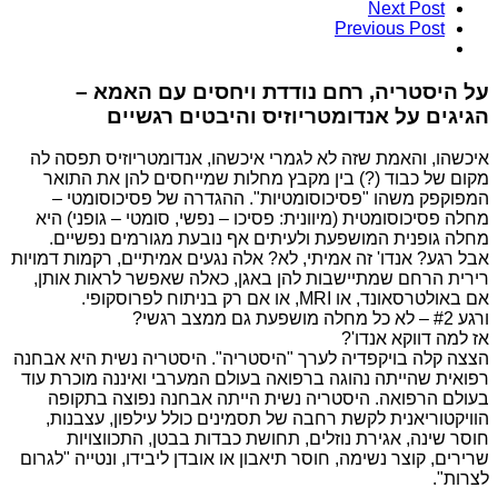
Next Post
Previous Post
על היסטריה, רחם נודדת ויחסים עם האמא –
הגיגים על אנדומטריוזיס והיבטים רגשיים
איכשהו, והאמת שזה לא לגמרי איכשהו, אנדומטריוזיס תפסה לה
מקום של כבוד (?) בין מקבץ מחלות שמייחסים להן את התואר
המפוקפק משהו "פסיכוסומטיות". ההגדרה של פסיכוסומטי –
מחלה פסיכוסומטית (מיוונית: פסיכו – נפשי, סומטי – גופני) היא
מחלה גופנית המושפעת ולעיתים אף נובעת מגורמים נפשיים.
אבל רגע? אנדו' זה אמיתי, לא? אלה נגעים אמיתיים, רקמות דמויות
רירית הרחם שמתיישבות להן באגן, כאלה שאפשר לראות אותן,
אם באולטרסאונד, או MRI, או אם רק בניתוח לפרוסקופי.
ורגע #2 – לא כל מחלה מושפעת גם ממצב רגשי?
אז למה דווקא אנדו'?
הצצה קלה בויקפדיה לערך "היסטריה". היסטריה נשית היא אבחנה
רפואית שהייתה נהוגה ברפואה בעולם המערבי ואיננה מוכרת עוד
בעולם הרפואה. היסטריה נשית הייתה אבחנה נפוצה בתקופה
הוויקטוריאנית לקשת רחבה של תסמינים כולל עילפון, עצבנות,
חוסר שינה, אגירת נוזלים, תחושת כבדות בבטן, התכווצויות
שרירים, קוצר נשימה, חוסר תיאבון או אובדן ליבידו, ונטייה "לגרום
לצרות".