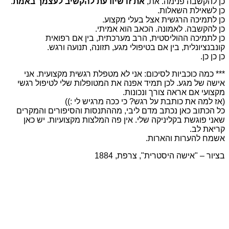
כן להקשבה פנימה. את,
את זו שיודעת להקשיב לעצמך באמת
.
כן לשאילת השאלות.
כן לתמיכה הרגשית אצל בעלי מקצוע.
כן להקשבה. לאמונה. הכאב הוא אמיתי.
כן לתמיכה ההוליסטית, הרב מערכתית, בין אם רפואית
קונבנציונלית, בין אם בטיפולי מגע, תזונה, תנועה ורגש.
כן כן כן.
*** כמה כוכביות לסיכום: אני לא מטפלת רגשית מקצועית. אני
אישה של מגע. לכן תמיד אפנה את המטופלות שלי לטיפול רגשי
מקצועי אם אראה צורך ונכונות.
(אז למה את כותבת על רגש? כי ככה מרגיש לי :))
כל הכתוב כאן נכתב מדם ליבי, מההתנסות והסיפורים והמקרים
שאני פוגשת בקליניקה שלי. אין פה המלצות מקצועיות. יש כאן
קריאת לב.
אשמח להערות והארות.
בציור – "אישה היסטרית", צרפת, 1884