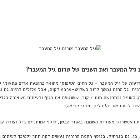
 גיל המעבר ואת השנים של טרום גיל המעבר?
דעות על גיל המעבר - גל החום הטיפוסי מתואר כהופעת אודם פתאומי על
בית. גל החום נמשך לרוב כשלוש-ארבע דקות, אבל עלולים להיות גם גל
ג האוויר ובתחושת חום / קור, ששוטפת את הגוף ולעיתים משאירה בגדים
וב לדעת את זה! מליון סימני קריאה)
ת האסטרוגן מעודדת השמנה באזור הבטן, היקף המותניים גדל וצורת הג
, כן, גם בנרתיק. בנוסף רקמת הרירית נעשית דקה יותר ולפיכך לעיתים 