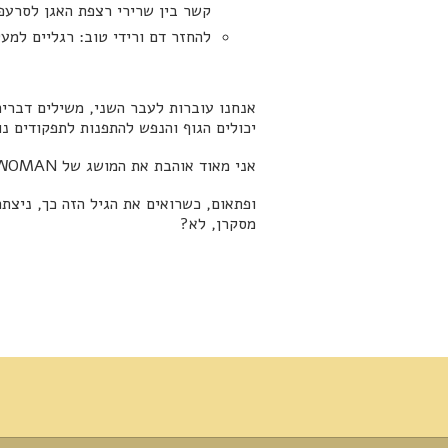
קשר בין שרירי רצפת האגן לסרעפ
להחזר דם ורידי טוב: רגליים למע
אנחנו עוברות לעבר השני, משילים דברים
יכולים הגוף והנפש להתפנות לתפקודים נו
אני מאוד אוהבת את המושג של WISE WOMAN 😊. מעבר להיות האישה החכמה, היודעת, כמו זו שהוערכה בתרבויות קדומות.
ופתאום, כשרואים את הגיל הזה כך, ניצתת
מסקרן, לא?