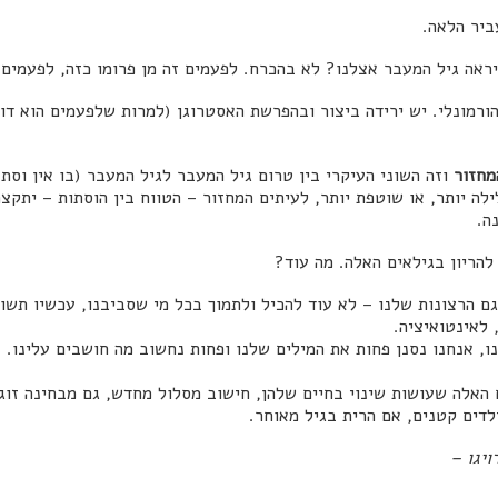
ביר הלאה.
יראה גיל המעבר אצלנו? לא בהכרח. לפעמים זה מן פרומו כזה, לפעמים 
ורמונלי. יש ירידה ביצור ובהפרשת האסטרוגן (למרות שלפעמים הוא דווק
מחזור
וזה השוני העיקרי בין טרום גיל המעבר לגיל המעבר (בו אין וסת ו
לה יותר, או שוטפת יותר, לעיתים המחזור – הטווח בין הוסתות – יתקצר
ה.
 להריון בגילאים האלה. מה עוד?
ם הרצונות שלנו – לא עוד להכיל ולתמוך בכל מי שסביבנו, עכשיו תשומ
ו, אנחנו נסנן פחות את המילים שלנו ופחות נחשוב מה חושבים עלינו. 
אלה שעושות שינוי בחיים שלהן, חישוב מסלול מחדש, גם מבחינה זוגי
לדים קטנים, אם הרית בגיל מאוחר.