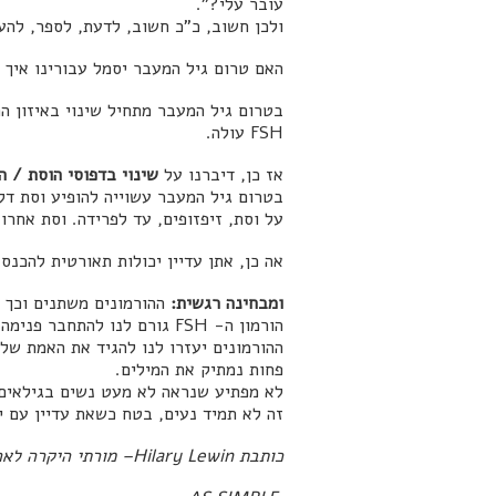
עובר עלי?".
ולכן חשוב, כ"כ חשוב, לדעת, לספר, להע
האם טרום גיל המעבר יסמל עבורינו איך 
בטרום גיל המעבר מתחיל שינוי באיזון הה
FSH עולה.
אז כן, דיברנו על
שינוי בדפוסי הוסת / ה
בטרום גיל המעבר עשוייה להופיע וסת דלי
על וסת, זיפזופים, עד לפרידה. וסת אחרונ
אה כן, אתן עדיין יכולות תאורטית להכנס
ומבחינה רגשית:
ההורמונים משתנים וכך ג
הורמון ה- FSH גורם לנו להתחבר פנימה, לאינטואיציה.
ההורמונים יעזרו לנו להגיד את האמת שלנ
פחות נמתיק את המילים.
לא מפתיע שנראה לא מעט נשים בגילאים ה
זה לא תמיד נעים, בטח כשאת עדיין עם י
כותבת Hilary Lewin– מורתי היקרה לארויגו –