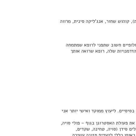
 קוהוש שחור, אנג'ליקה סינית, מרווה
חלופיים חשוב שתפני לרופא שמתמחה
זדמנויות שלה, רופא שרואה אותך
סיסיים. ליעוץ ממוקד ואישי יותר אני
את פעולת האסטרוגן בגוף – פולי סויה,
ים סידן (סויה, טחינה, שקדים,
 אגוזי מלך), דגנים מלאים. באופן כללי להעדיף תזונה עשירה