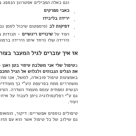
וגם כאלה המכילים אסטרוגן הנספג ב
כאבי מפרקים
ירידה בליבידו
דפיקות לב
(סימפטום שיכול לסמן גם 
ועוד על
שינויים ריגשיים
- תנודות במ
הירידה שלו (ויחד איתו הירידה ברמות
אז איך עוברים לגיל המעבר בצור
ב
טיפול שלי אני משלבת עיסוי בטן ואגן 
את הגלים הגבוהים ולגלוש אל הגיל החכם
באמצעות טיפול סובאדה, למשל, אנו מחזק
משחררים מתח בסרעפת (וע"י כך מעודדים
הנשית ומפחית עומס מעמוד השדרה. העיסו
גם ע"י רפלקסולוגיה ניתן לעבוד על איז
ועוד.
טיפולים נוספים אפשריים: דיקור, הומאופ
גם שילוב של כל טיפול אשר הוא עם תזונ