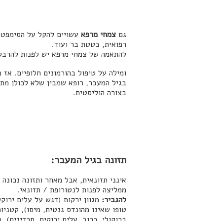
גם
צמחי מרפא
עשויים להקל על הסימפטומ
רפואית, בטטת בר ועוד.
להתאמה של צמחי מרפא יש לפנות להרבלי
ומילה על טיפול בהורמונים חלופיים. אז
בגיל המעבר, רופא שמבין שלא לכולן מתא
בצורה הוליסטית.
תזונה בגיל המעבר:
אינני תזונאית, אבל מאחר ותזונה נכונה 
ממליצה לפנות לנטורופת / תזונאי.
להגביר:
מגוון ירקות (דגש על עלים ירוקי
טופו שאינו מהונדס גנטית, מיסו), קטניו