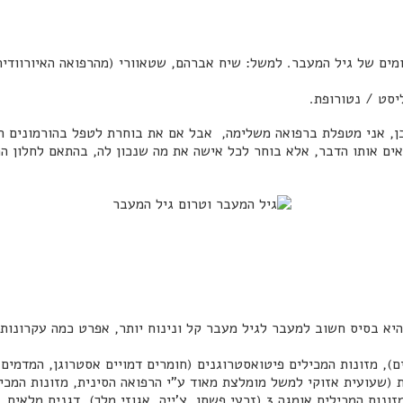
ים של גיל המעבר. למשל: שיח אברהם, שטאוורי (מהרפואה האיורוודית),
סט / נטורופת.
 כן, אני מטפלת ברפואה משלימה, אבל אם את בוחרת לטפל בהורמונים 
ים אותו הדבר, אלא בוחר לכל אישה את מה שנכון לה, בהתאם לחלון הה
היא בסיס חשוב למעבר לגיל מעבר קל ונינוח יותר, אפרט כמה עקרונות ב
ם), מזונות המכילים פיטואסטרוגנים (חומרים דמויים אסטרוגן, המדמים 
ת (שעועית אזוקי למשל מומלצת מאוד ע"י הרפואה הסינית, מזונות המכיל
ברוקולי, כרוב, עלים ירוקים, סרדינים), מזונות המכילים אומגה 3 (זרעי פשתן, צ'ייה,