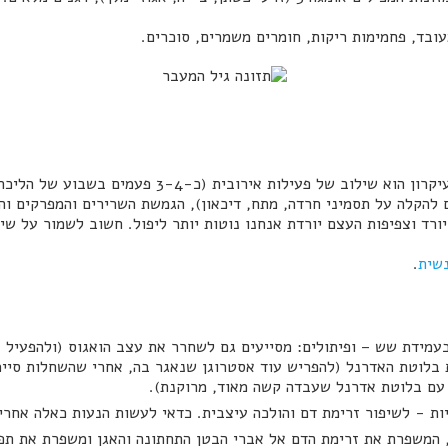
עובד, פחמימות ריקות, חומרים משמרים, סוכרים.
בטרום גיל המעבר ולקראת גיל המעבר העיקרון הוא שילוב 
גם להקלה על תסמיני חרדה, מתח, דיכאון), הגמשת השרירים והמפרקים וה
ורד וצפיפות העצם יורדת אנחנו נוטות יותר ליפול. חשוב לשמור על שיו
נשית
.
בעמידת שש – ופיתולים: מסייעים גם לשחרר את עצב הואגוס (ולהפעיל
 עם בלוטת אדרנל שעבדה קשה מאוד, מרוקנת).
יות - לשיפור זרימת דם והולכה עיצבית. כדאי לעשות הנעות כאלה אחר
, המשפרת את זרימת הדם אל אברי הבטן התחתונה והאגן ומשפרת את תפ