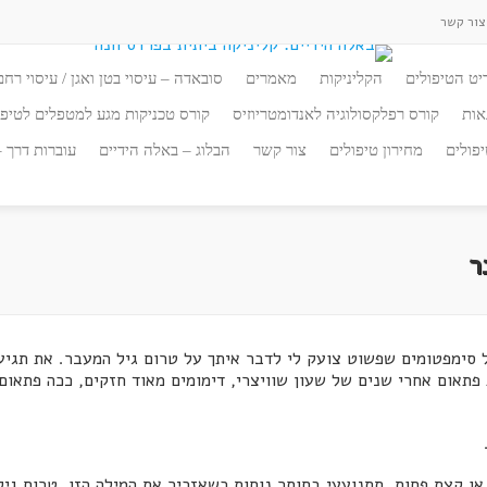
ור קשר
יט הטיפולים
הקליניקות
מאמרים
סובאדה – עיסוי בטן ואגן / עיסוי רחם
אות
קורס רפלקסולוגיה לאנדומטריוזיס
קורס טכניקות מגע למטפלים לטיפו
פולים
מחירון טיפולים
צור קשר
הבלוג – באלה הידיים
עוברות דרך 
ר
סימפטומים שפשוט צועק לי לדבר איתך על טרום גיל המעבר. את תגיעי 
פתאום אחרי שנים של שעון שוויצרי, דימומים מאוד חזקים, ככה פתאום,
בת 43, או קצת יותר, או קצת פחות, תתנועעי בחוסר נוחות כשאזכיר את המילה הזו. ט