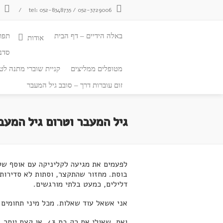
tel: 052-8348735 / 052-3729006
/
צ
באלה הידיים – דף הבית
תפר
אודות
סדנ
מטופלים ממליצים
קניית שוברי מתנה לטי
זום עוברות דרך – סובב גיל המעבר
גיל המעבר וטרום גיל המעב
לפעמים את מגיעה לקליניקה עם אוסף של 
בוסת. מחזור שהתקצר, וסתות לא סדירות 
דלילים, כמעט בלתי מורגשים.
אני אשאל עוד שאלות. מכל מיני תחומים.
ואת, שאולי את רק 