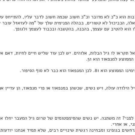
ות הוא כ"כ לא מדובר וכ"כ חשוב שכמה חשוב לדבר עליו, להתייחס עליו
אלה, הכביכול לא קשורים, בבהלה הפנימית שלך של "מה לעזאזל עובר 
הוא להטיב עם עצמך, בהבנה, בהקשבה ובכבוד לעצמך ולגופך.
תקראו לו גיל הבלות, אלוהים. יש לכן עוד שליש חיים לחיות, דאם איט
מוצע למנפאוז הוא 51.
תום הוסת, גיל הילודה עולה, ויש נשים, שכשהן במנפאוז או פרי מנפאוז, הן עדי
לפני? זה משתנה. יש נשים שהסימפטומים של טרום גיל המעבר יחלו אצ
חשים בגופינו ומבחינה רגשית שינויים רבים, שלא תמיד אנחנו יודעות 