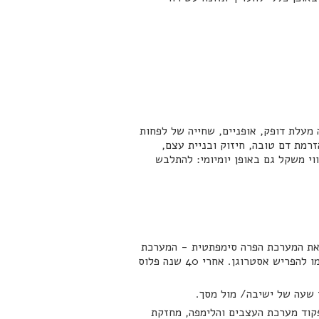
של פעילות אירובית (כ-3-4 פעמים בשבוע של הליכה מעלת דופק, אופניים, שחייה של לפחות
זרמת דם טובה, חיזוק ובניית עצם,
וי משקל גם באופן יומיומי: להתלבש
 את המערכת הפרה סימפתטית - המערכת
שאחראית להרגעה) וגם לסחוט את בלוטת האדרנל (להפריש עוד אסטרוגן שנאגר בה, אחרי שהשחלות סיימו להפריש אסטרוגן. אחרי 40 שנה פלוס
י שעה של ישיבה/ מול מסך.
קוד מערכת העצבים והלימפה, מחזקת