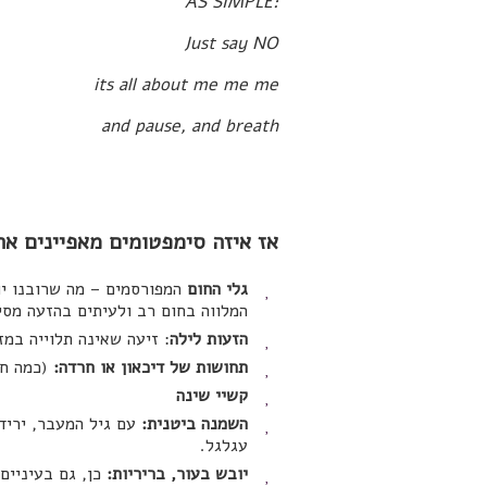
:AS SIMPLE
Just say NO
its all about me me me
and pause, and breath
אז איזה סימפטומים מאפיינים את
גלי החום
המפורסמים – מה שרובנו יו
המלווה בחום רב ולעיתים בהזעה מסי
הזעות לילה
: זיעה שאינה תלוייה במז
תחושות של דיכאון או חרדה:
(כמה חש
קשיי שינה
השמנה ביטנית:
עם גיל המעבר, יריד
עגלגל.
יובש בעור, בריריות:
כן, גם בעיניים