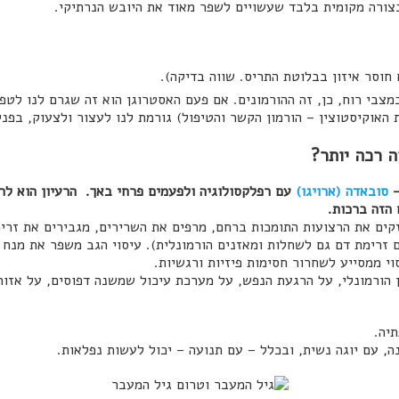
צורה מקומית בלבד שעשויים לשפר מאוד את היובש הנרתיקי.
חוסר איזון בבלוטת התריס. שווה בדיקה).
צבי רוח, כן, זה ההורמונים. אם פעם האסטרוגן הוא זה שגרם לנו לטפל
 האוקיסטוצין – הורמון הקשר והטיפול) גורמת לנו לעצור ולצעוק, בפני
ה רכה יותר?
–
סובאדה (ארויגו)
עם רפלקסולוגיה ולפעמים פרחי באך. הרעיון הוא לר
 הזה ברכות.
ים את הרצועות התומכות ברחם, מרפים את השרירים, מגבירים את זרימת
 זרימת דם גם לשחלות ומאזנים הורמונלית). עיסוי הגב משפר את מנח 
י ממסייע לשחרור חסימות פיזיות ורגשיות.
ון הורמונלי, על הרגעת הנפש, על מערכת עיכול שמשנה דפוסים, על אזו
תיה.
ה, עם יוגה נשית, ובכלל – עם תנועה – יכול לעשות נפלאות.